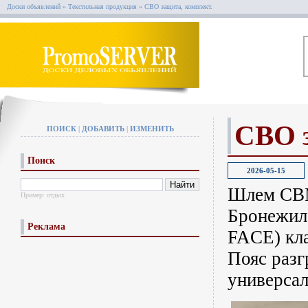
Доски объявлений
»
Текстильная продукция
»
СВО защита, комплект.
СВО з
ПОИСК
|
ДОБАВИТЬ
|
ИЗМЕНИТЬ
Поиск
2026-05-15
Шлем СВМ
Пример:
отдых
Бронежил
Реклама
FACE) кла
Пояс разг
универса