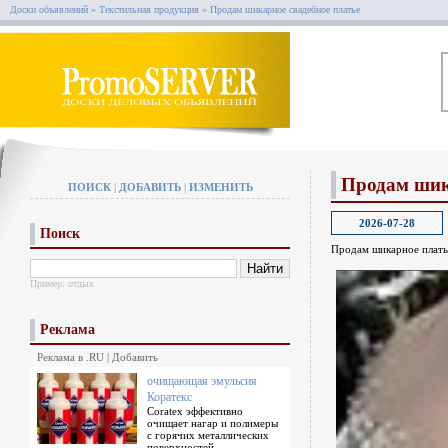
Доски объявлений
»
Текстильная продукция
»
Продам шикарное свадебное платье
Продам шик
ПОИСК
|
ДОБАВИТЬ
|
ИЗМЕНИТЬ
2026-07-28
Поиск
Продам шикарное плать
Пример:
отдых
Реклама
Реклама в .RU
|
Добавить
очищающая эмульсия
Коратекс
Coratex эффективно
очищает нагар и полимеры
с горячих металлических
поверхностей