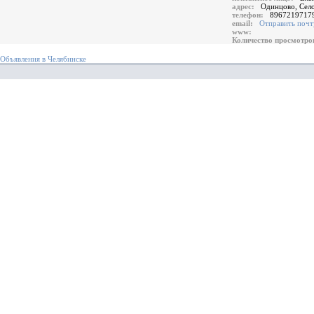
адрес:
Одинцово, Сел
телефон:
8967219717
email:
Отправить почт
www:
Количество просмотр
Объявления в Челябинске