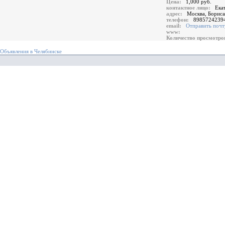
Цена:
1,000 руб.
контактное лицо:
Ека
адрес:
Москва, Бориса
телефон:
8985724239
email:
Отправить почт
www:
Количество просмотр
Объявления в Челябинске