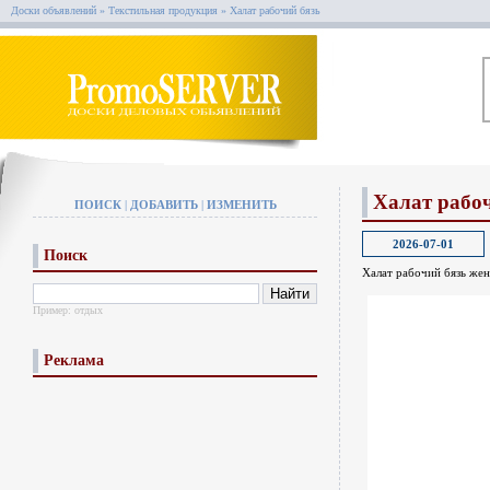
Доски объявлений
»
Текстильная продукция
»
Халат рабочий бязь
Халат рабо
ПОИСК
|
ДОБАВИТЬ
|
ИЗМЕНИТЬ
2026-07-01
Поиск
Халат рабочий бязь же
Пример:
отдых
Реклама