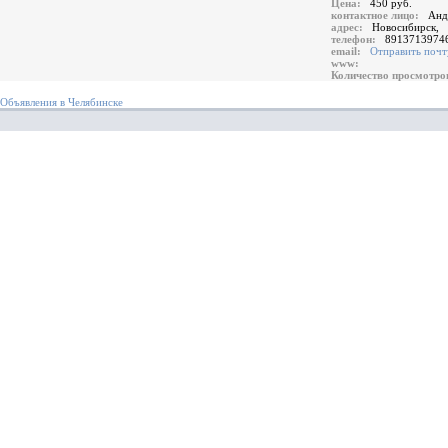
Цена:
450 руб.
контактное лицо:
Анд
адрес:
Новосибирск,
телефон:
8913713974
email:
Отправить почт
www:
Количество просмотр
Объявления в Челябинске